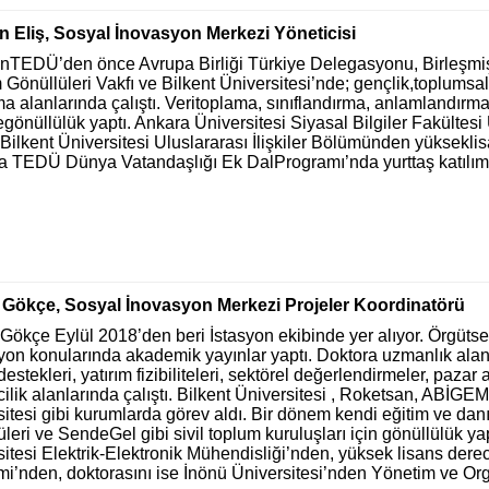
n Eliş, Sosyal İnovasyon Merkezi Yöneticisi
onTEDÜ’den önce Avrupa Birliği Türkiye Delegasyonu, Birleşmiş
Gönüllüleri Vakfı ve Bilkent Üniversitesi’nde; gençlik,toplumsal
a alanlarında çalıştı. Veritoplama, sınıflandırma, anlamlandırma 
gönüllülük yaptı. Ankara Üniversitesi Siyasal Bilgiler Fakültesi
 Bilkent Üniversitesi Uluslararası İlişkiler Bölümünden yüksekli
a TEDÜ Dünya Vatandaşlığı Ek DalProgramı’nda yurttaş katılımı
.
Gökçe, Sosyal İnovasyon Merkezi Projeler Koordinatörü
ökçe Eylül 2018’den beri İstasyon ekibinde yer alıyor. Örgütsel 
yon konularında akademik yayınlar yaptı. Doktora uzmanlık alanı
destekleri, yatırım fizibiliteleri, sektörel değerlendirmeler, paz
cilik alanlarında çalıştı. Bilkent Üniversitesi , Roketsan, ABİGE
itesi gibi kurumlarda görev aldı. Bir dönem kendi eğitim ve dan
leri ve SendeGel gibi sivil toplum kuruluşları için gönüllülük ya
sitesi Elektrik-Elektronik Mühendisliği’nden, yüksek lisans der
mi’nden, doktorasını ise İnönü Üniversitesi’nden Yönetim ve Or