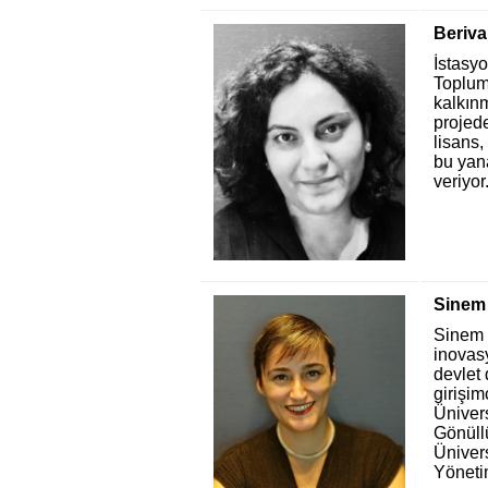
Beriva
İstasy
Toplum 
kalkınm
projede
lisans,
bu yan
veriyor
Sinem 
Sinem G
inovas
devlet 
girişim
Ünivers
Gönüllü
Üniver
Yöneti