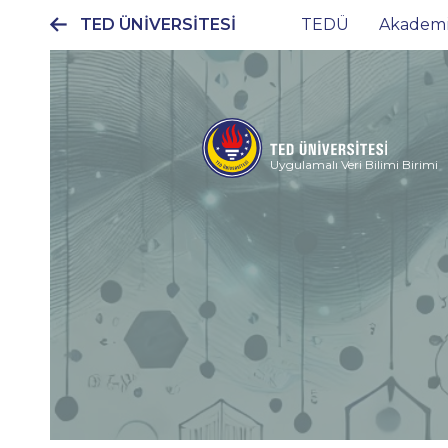
TED ÜNİVERSİTESİ
TEDÜ
Akadem
Ana
gezinti
menüsü
Uygulamalı Veri Bilimi Birimi