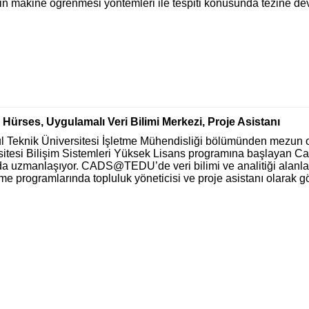
inin makine öğrenmesi yöntemleri ile tespiti konusunda tezine d
Hürses, Uygulamalı Veri Bilimi Merkezi, Proje Asistanı
ul Teknik Üniversitesi İşletme Mühendisliği bölümünden mezun 
sitesi Bilişim Sistemleri Yüksek Lisans programına başlayan Ca
da uzmanlaşıyor. CADS@TEDU’de veri bilimi ve analitiği alanlar
rme programlarında topluluk yöneticisi ve proje asistanı olarak g