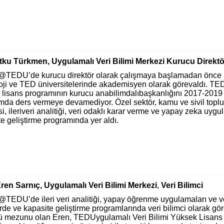
tku Türkmen, Uygulamalı Veri Bilimi Merkezi Kurucu Direkt
EDU’de kurucu direktör olarak çalışmaya başlamadan önce B
oji ve TED üniversitelerinde akademisyen olarak görevaldı. TED
lisans programının kurucu anabilimdalıbaşkanlığını 2017-2019 yı
da ders vermeye devamediyor. Özel sektör, kamu ve sivil toplum
isi, ileriveri analitiği, veri odaklı karar verme ve yapay zeka uy
e geliştirme programında yer aldı.
ren Sarnıç, Uygulamalı Veri Bilimi Merkezi
,
Veri Bilimci
EDU’de ileri veri analitiği, yapay öğrenme uygulamaları ve ve
rde ve kapasite geliştirme programlarında veri bilimci olarak göre
 mezunu olan Eren, TEDUygulamalı Veri Bilimi Yüksek Lisans 