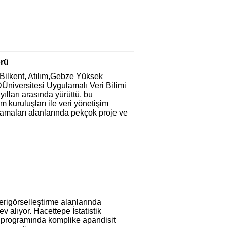
örü
ilkent, Atılım,Gebze Yüksek
Üniversitesi Uygulamalı Veri Bilimi
lları arasında yürüttü, bu
 kuruluşları ile veri yönetişim
gulamaları alanlarında pekçok proje ve
rigörselleştirme alanlarında
v alıyor. Hacettepe İstatistik
programında komplike apandisit