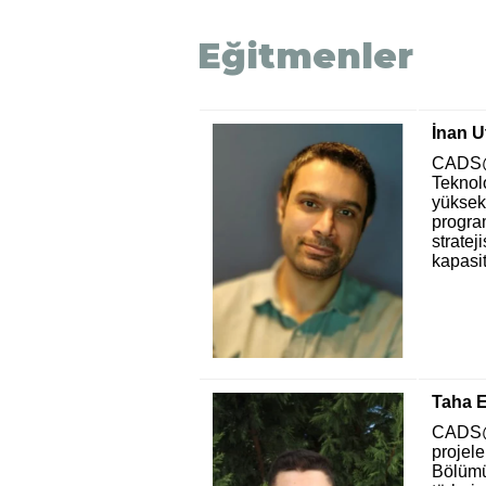
Eğitmenler
İnan U
CADS@T
Teknol
yüksek 
program
stratej
kapasit
Taha E
CADS@T
projele
Bölümü