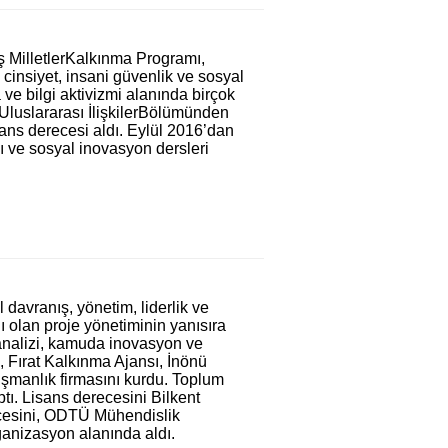
 MilletlerKalkınma Programı,
 cinsiyet, insani güvenlik ve sosyal
ve bilgi aktivizmi alanında birçok
 Uluslararası İlişkilerBölümünden
sans derecesi aldı. Eylül 2016’dan
 ve sosyal inovasyon dersleri
davranış, yönetim, liderlik ve
 olan proje yönetiminin yanısıra
ar analizi, kamuda inovasyon ve
M, Fırat Kalkınma Ajansı, İnönü
ışmanlık firmasını kurdu. Toplum
ptı. Lisans derecesini Bilkent
ecesini, ODTÜ Mühendislik
ganizasyon alanında aldı.