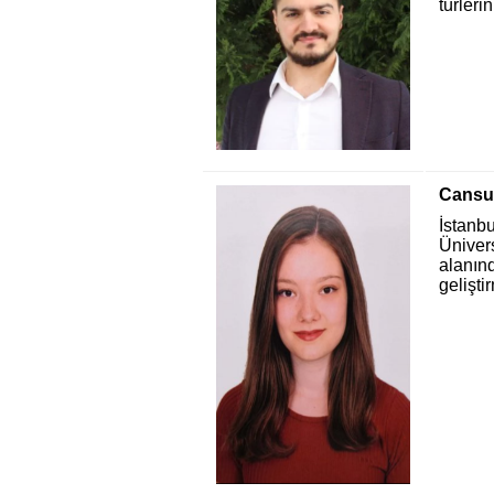
türler
Cansu 
İstanb
Üniver
alanın
gelişti